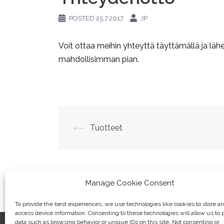
POSTED
25.7.2017
JP
Voit ottaa meihin yhteyttä täyttämällä ja lä
mahdollisimman pian.
Post
⟵
Tuotteet
navigation
Manage Cookie Consent
To provide the best experiences, we use technologies like cookies to store a
access device information. Consenting to these technologies will allow us to 
data such as browsing behavior or unique IDs on this site. Not consenting or