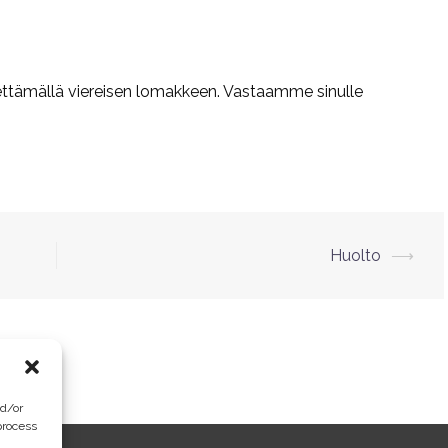
hettämällä viereisen lomakkeen. Vastaamme sinulle
Huolto
⟶
nd/or
process