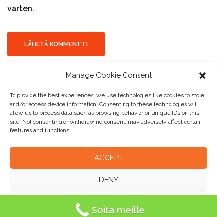
varten.
Manage Cookie Consent
To provide the best experiences, we use technologies like cookies to store
and/or access device information. Consenting to these technologies will
allow us to process data such as browsing behavior or unique IDs on this
site. Not consenting or withdrawing consent, may adversely affect certain
features and functions.
ACCEPT
Comtec Finland Oy I Sulankuja 3, 04300 Tuusula I 09-
2393144
|
DENY
VIEW PREFERENCES
Soita meille