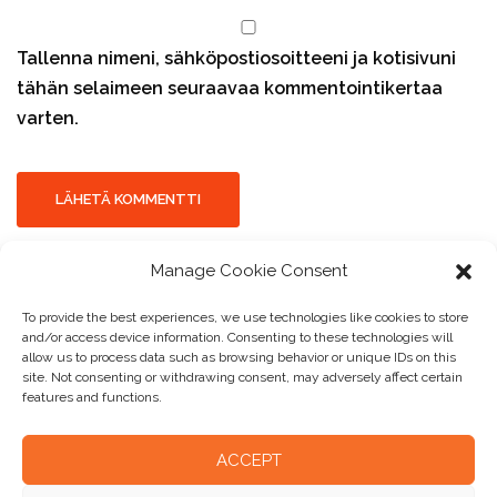
Tallenna nimeni, sähköpostiosoitteeni ja kotisivuni
tähän selaimeen seuraavaa kommentointikertaa
varten.
Manage Cookie Consent
To provide the best experiences, we use technologies like cookies to store
and/or access device information. Consenting to these technologies will
allow us to process data such as browsing behavior or unique IDs on this
site. Not consenting or withdrawing consent, may adversely affect certain
features and functions.
ACCEPT
Comtec Finland Oy I Sulankuja 3, 04300 Tuusula I 09-